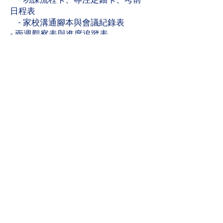
日程表
- 家校溝通腳本與會議紀錄表
- 兩週觀察表與進度追蹤表
- 家庭低毒清單（清潔、驅蟲、安全
替代品）
家長體驗分享：
- 「功課拉扯明顯減少，完成功課快
咗，脾氣都穩定。」
- 「換咗睡前流程後，瞓得快、起身
精神好多。」
- 「餐單同環境一調整，專注時間一
口氣多咗15–20分鐘。」
- 「有咗家校腳本，開家長會終於唔
再手足無措。」
立即行動的理由：
- 一次學齊四大範疇，省時省力
- 價位親民，回家即用，當週可見改