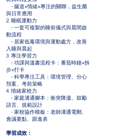
- 腸道×情緒×專注的關聯，益生菌
與日常應用
2. 睡眠運動力
- 一套可複製的睡前儀式與晨間啟
動流程
- 居家低毒環境與運動處方，改善
入睡與晨起
3. 專注學習力
- 功課與溫書流程卡：番茄時鐘×拆
步×打卡
- 科學專注工具：環境管理、分心
預案、考前策略
4. 情緒家校力
- 家庭溝通腳本：衝突降溫、鼓勵
語言、規範設計
- 家校協作模板：老師溝通電郵、
會議要點、跟進表
學習成效：