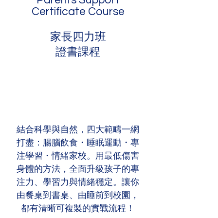
Certificate Course
家長四力班
證書課程
結合科學與自然，四大範疇一網
打盡：腸腦飲食・睡眠運動・專
注學習・情緒家校。用最低傷害
身體的方法，全面升級孩子的專
注力、學習力與情緒穩定。讓你
由餐桌到書桌、由睡前到校園，
都有清晰可複製的實戰流程！