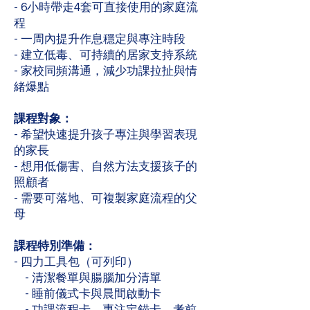
- 6小時帶走4套可直接使用的家庭流
程
- 一周內提升作息穩定與專注時段
- 建立低毒、可持續的居家支持系統
- 家校同頻溝通，減少功課拉扯與情
緒爆點
課程對象：
- 希望快速提升孩子專注與學習表現
的家長
- 想用低傷害、自然方法支援孩子的
照顧者
- 需要可落地、可複製家庭流程的父
母
課程特別準備：
- 四力工具包（可列印）
- 清潔餐單與腸腦加分清單
- 睡前儀式卡與晨間啟動卡
- 功課流程卡、專注定錨卡、考前